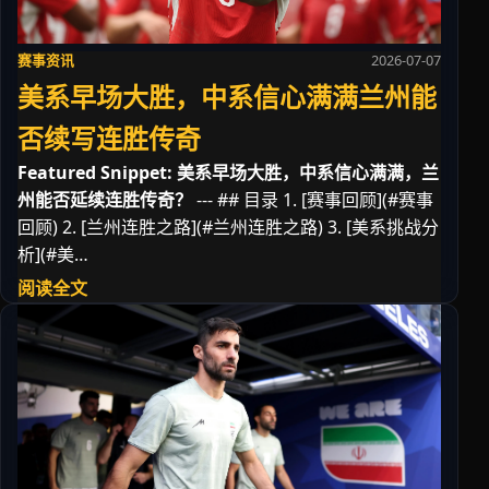
赛事资讯
2026-07-07
美系早场大胜，中系信心满满兰州能
否续写连胜传奇
Featured Snippet:
美系早场大胜，中系信心满满，兰
州能否延续连胜传奇？
--- ## 目录 1. [赛事回顾](#赛事
回顾) 2. [兰州连胜之路](#兰州连胜之路) 3. [美系挑战分
析](#美…
阅读全文