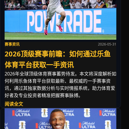
赛事资讯
2026-05-31
2026顶级赛事前瞻：如何通过乐鱼
体育平台获取一手资讯
2026年全球顶级体育赛事蓄势待发。本文将深度解析如
何利用乐鱼体育平台获取最新、最权威的一手赛事资
讯，通过其独家数据分析与实时情报系统，助力体育爱
好者及专业投资者精准把握赛事脉搏。
阅读全文