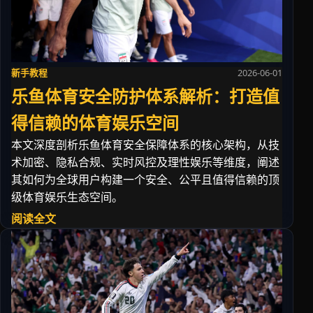
新手教程
2026-06-01
乐鱼体育安全防护体系解析：打造值
得信赖的体育娱乐空间
本文深度剖析乐鱼体育安全保障体系的核心架构，从技
术加密、隐私合规、实时风控及理性娱乐等维度，阐述
其如何为全球用户构建一个安全、公平且值得信赖的顶
级体育娱乐生态空间。
阅读全文